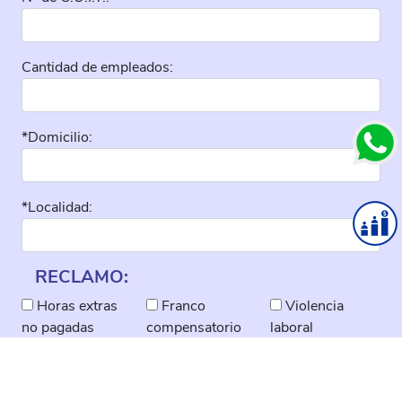
Cantidad de empleados:
*Domicilio:
*Localidad:
RECLAMO:
Horas extras
Franco
Violencia
no pagadas
compensatorio
laboral
Acuerdos no
Adicional
Otros
pagados
cajero
Trabajo en
Presentismo