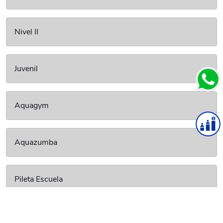
Nivel II
Juvenil
Aquagym
Aquazumba
Pileta Escuela
Pileta Libre